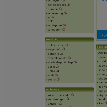
-
verheyden
-
schillebeeckx
-
cornelis
-
verzekering
-
yarden
-
dela
-
verstappen
-
vandooren
overheid
-
policelocale
speelg
-
wegeninfo
-
Ado De
-
consolid
-
museu
-
federale politie
-
kristal
-
voedselagentschap
-
speelg
-
delijn
-
speel
-
unizo
-
speel
-
vdab
-
cocodr
-
acerta
-
merte
-
itek-w
onderwijs
-
oud-s
-
Wijss Thuisstudie
-
playmo
-
interto
-
zelfstandigen
-
ikea
-
plusport