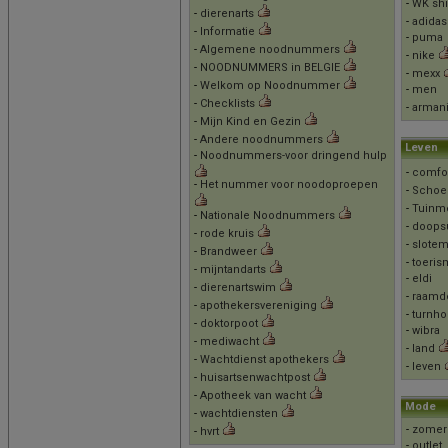
-
WK shi
-
dierenarts
-
adidas
-
Informatie
-
puma
-
Algemene noodnummers
-
nike
-
NOODNUMMERS in BELGIE
-
mexx
-
Welkom op Noodnummer
-
men
-
Checklists
-
arman
-
Mijn Kind en Gezin
-
Andere noodnummers
Leven
-
Noodnummers-voor dringend hulp
-
comfo
-
Het nummer voor noodoproepen
-
Schoe
-
Tuinm
-
Nationale Noodnummers
-
doopsu
-
rode kruis
-
slotem
-
Brandweer
-
toeris
-
mijntandarts
-
eldi
-
dierenartswim
-
raamde
-
apothekersvereniging
-
turnho
-
doktorpoot
-
wibra
-
mediwacht
-
land
-
Wachtdienst apothekers
-
leven
-
huisartsenwachtpost
-
Apotheek van wacht
Mode
-
wachtdiensten
-
zomer
-
hvrt
-
outlet