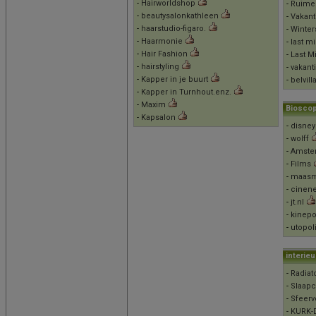
-
Hairworldshop
-
Ruime
-
beautysalonkathleen
-
Vakant
-
haarstudio-figaro.
-
Winter
-
Haarmonie
-
last m
-
Hair Fashion
-
Last M
-
hairstyling
-
vakant
-
Kapper in je buurt
-
belvill
-
Kapper in Turnhout.enz.
-
Maxim
Biosco
-
Kapsalon
-
disney
-
wolff
-
Amste
-
Films
-
maasm
-
cinen
-
jt.nl
-
kinepo
-
utopol
interie
-
Radiat
-
Slaapc
-
Sfeerv
-
KURK-