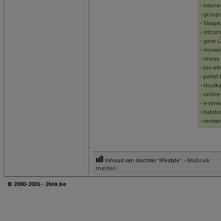
-
Interi
-
group
-
Slaapk
-
zitcom
-
gova
-
Verwar
-
imexs
-
bio-et
-
pellet
-
Houtk
-
online
-
e-verw
-
habito
-
verwa
Inhoud van dochter 'lifestyle': -
Misbruik
melden
© 2000-2026 - 2link.be