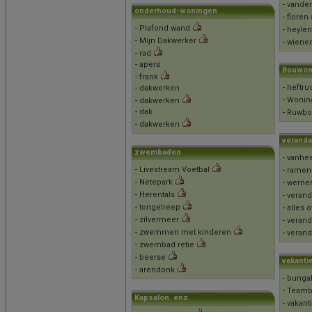
-
vande
onderhoud-woningen
-
floren
-
Plafond wand
-
heylen
-
Mijn Dakwerker
-
wiener
-
rad
-
apers
Bouwon
-
frank
-
heftru
-
dakwerken
-
Wonin
-
dakwerken
-
dak
-
Ruwb
-
dakwerken
verand
zwembaden
-
vanhe
-
Livestream Voetbal
-
ramen-
-
Netepark
-
werner
-
Herentals
-
verand
-
tongelreep
-
alles 
-
zilvermeer
-
verand
-
zwemmen met kinderen
-
verand
-
zwembad retie
-
beerse
vakanti
-
arendonk
-
bunga
-
Teambu
Kapsalon. enz.
-
vakant