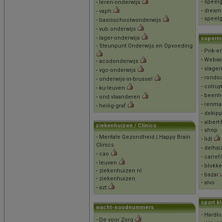
-
speel
-
leren-onderwijs
-
dream
-
vaph
-
speel
-
basisschoolwonderwijs
-
vub.onderwijs
-
lager-onderwijs
superm
-
Steunpunt Onderwijs en Opvoeding
-
Prik-en
-
Webwin
-
acodonderwijs
-
slager
-
vgc-onderwijs
-
rondo
-
onderwijs-in-brussel
-
colruyt
-
ku-leuven
-
beenh
-
ond.vlaanderen
-
renma
-
heilig-graf
-
dekip
-
albert-
ziekenhuizen / Clinics
-
shop
-
Mentale Gezondheid | Happy Brain
-
lidl
Clinics
-
delhai
-
cao
-
carref
-
leuven
-
blokke
-
ziekenhuizen nl
-
bazar
-
ziekenhuizen
-
alvo
-
azt
sport k
wacht-noodnummers
-
Hardlo
-
De voor Zorg