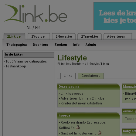
NL
/
FR
2Link.be
2You.be
2News.be
2Travel.be
Adverteren
Thuispagina
Dochters
Zoeken
Info
Admin
In de kijker
Lifestyle
-
Top3 Vlaamse datingsites
2Link.be
/
Dochters
/
Lifestyle
/ Links
-
Testaankoop
Links
Gerelateerd
Deze pagina
Magazi
-
Link toevoegen
-
BijnaAl
-
Adverteren binnen 2link.be
-
mnlk.n
-
Kinderslot in-en uitstellen
online-
horeca
-
Tassen
-
Rook- en drank- Espressobar
Koffie&Zo
baby ar
-
Gasthof Im osterkamp