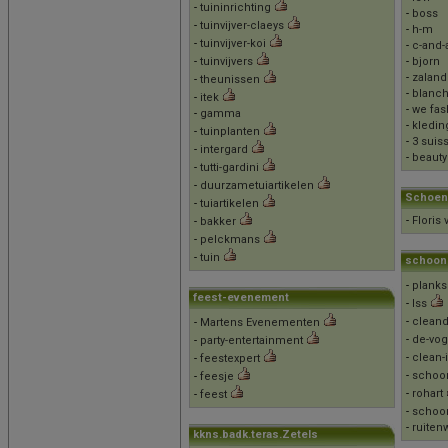
-
tuininrichting
-
boss
-
tuinvijver-claeys
-
h-m
-
tuinvijver-koi
-
c-and-
-
tuinvijvers
-
bjorn
-
zaland
-
theunissen
-
blanc
-
itek
-
we fas
-
gamma
-
kledin
-
tuinplanten
-
3 suis
-
intergard
-
beauty
-
tutti-gardini
-
duurzametuiartikelen
Schoen
-
tuiartikelen
-
Floris
-
bakker
-
pelckmans
-
tuin
schoon
-
planks
feest-evenement
-
Iss
-
cleand
-
Martens Evenementen
-
de-vog
-
party-entertainment
-
clean-i
-
feestexpert
-
schoo
-
feesje
-
rohart
-
feest
-
schoo
-
ruiten
kkns.badk.teras.Zetels