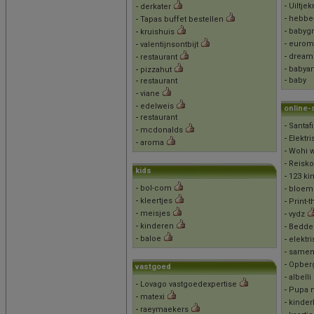
-
Uiltje
-
derkater
-
hebbe
-
Tapas buffet bestellen
-
babygr
-
kruishuis
-
eurom
-
valentijnsontbijt
-
dream
-
restaurant
-
babyar
-
pizzahut
-
baby
-
restaurant
-
viane
-
edelweis
online-
-
restaurant
-
Santaf
-
mcdonalds
-
Elektri
-
aroma
-
Wohi w
-
Reisko
kids
-
123 ki
-
bol-com
-
bloem
-
kleertjes
-
Print-t
-
meisjes
-
vydz
-
kinderen
-
Bedde
-
baloe
-
elektr
-
samen 
-
Opber
vastgoed
-
albelli
-
Lovago vastgoedexpertise
-
Pupa 
-
matexi
-
kinder
-
raeymaekers