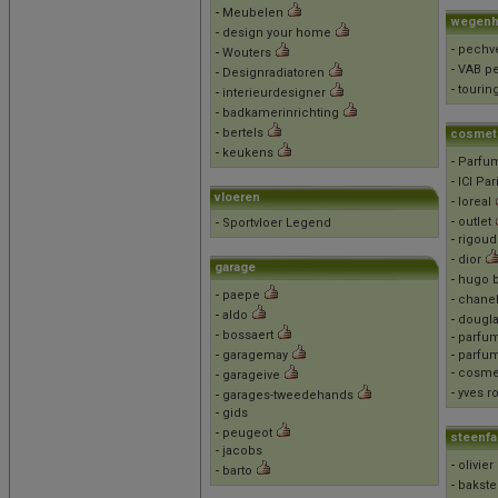
-
Meubelen
wegenh
-
design your home
-
pechv
-
Wouters
-
VAB p
-
Designradiatoren
-
tourin
-
interieurdesigner
-
badkamerinrichting
-
bertels
cosmet
-
keukens
-
Parfum
-
ICI Par
vloeren
-
loreal
-
outlet
-
Sportvloer Legend
-
rigoud
-
dior
garage
-
hugo 
-
paepe
-
chane
-
aldo
-
dougl
-
bossaert
-
parfu
-
garagemay
-
parfu
-
cosme
-
garageive
-
yves r
-
garages-tweedehands
-
gids
-
peugeot
steenfa
-
jacobs
-
olivier
-
barto
-
bakst