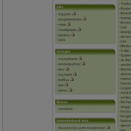
-
Thefin
jobs
-
Kinder
-
Amerik
-
ing-jobs
-
leadsj
-
jeugdwerkjobs
-
Arman
-
vdab
-
Levi
-
marktplaats
-
wrangl
-
werknu
-
we-lov
-
jobs
-
Lee
-
Merkn
-
G-star
leningen
-
Spijke
-
europabank
-
de Bar
-
kredietpartner
-
vande
-
kbc
-
Warmte
-
dames
-
ing bank
-
mamuz
-
belfius
-
Dames
-
axa
-
Linger
-
lenen
-
merk-k
-
veritas
Wonen
-
We-fas
-
sloggi
-
meubels
-
for-jou
-
klingel
tuinonderhoud-huis
-
fashio
-
damen
-
klussers-De juiste klusjesman
-
levi