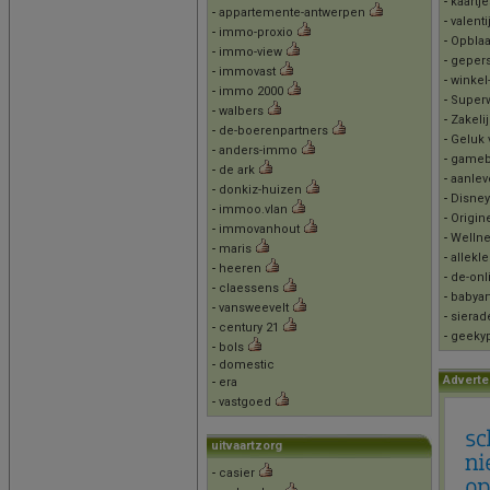
-
kaartje
-
appartemente-antwerpen
-
valenti
-
immo-proxio
-
Opbla
-
immo-view
-
geper
-
immovast
-
winkel-
-
immo 2000
-
Superw
-
walbers
-
Zakeli
-
de-boerenpartners
-
Geluk 
-
anders-immo
-
gameb
-
de ark
-
aanlev
-
donkiz-huizen
-
Disney
-
immoo.vlan
-
Origi
-
immovanhout
-
Wellne
-
maris
-
allekl
-
heeren
-
de-onl
-
claessens
-
babyar
-
vansweevelt
-
sierad
-
century 21
-
geekyp
-
bols
-
domestic
Adverte
-
era
-
vastgoed
uitvaartzorg
-
casier